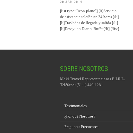
20 JAN 2014
[list type="icon-plane"] [li]Servicio
de asistencia telefónica 24 horas.[/li]
[li]Traslados de llegada y salida.[/li]
[li]Desayuno Diario, Buffet[/li] [/list]
SOBRE NOSOTROS
Maki Travel Representaciones E.I.R.L.
Teléfono:
(51-1) 449-1281
Testimoniales
¿Por qué Nosotros?
Preguntas Frecuentes