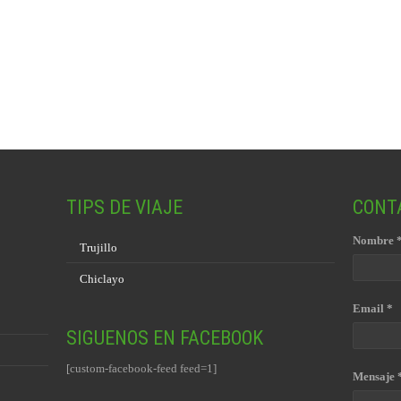
TIPS DE VIAJE
CONT
Nombre 
Trujillo
Chiclayo
Email *
SIGUENOS EN FACEBOOK
[custom-facebook-feed feed=1]
Mensaje 