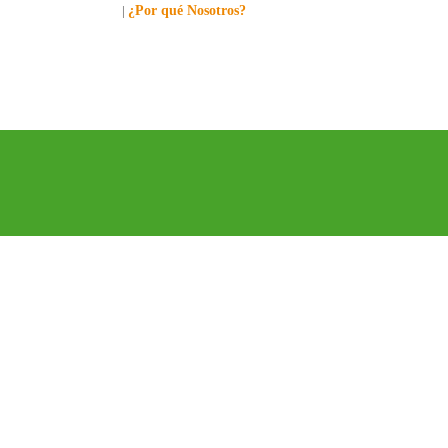
lamanos al: 449-1281
|
¿Por qué Nosotros?
RICA
EUROPA
CONTÁCTENOS