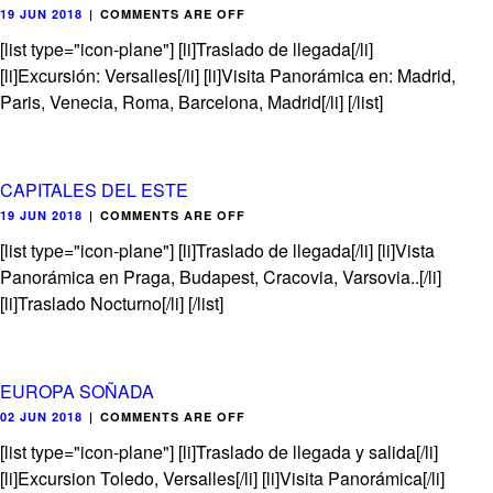
19 JUN 2018
|
COMMENTS ARE OFF
[list type="icon-plane"] [li]Traslado de llegada[/li]
[li]Excursión: Versalles[/li] [li]Visita Panorámica en: Madrid,
Paris, Venecia, Roma, Barcelona, Madrid[/li] [/list]
CAPITALES DEL ESTE
19 JUN 2018
|
COMMENTS ARE OFF
[list type="icon-plane"] [li]Traslado de llegada[/li] [li]Vista
Panorámica en Praga, Budapest, Cracovia, Varsovia..[/li]
[li]Traslado Nocturno[/li] [/list]
EUROPA SOÑADA
02 JUN 2018
|
COMMENTS ARE OFF
[list type="icon-plane"] [li]Traslado de llegada y salida[/li]
[li]Excursion Toledo, Versalles[/li] [li]Visita Panorámica[/li]