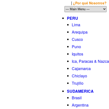
|
Llamanos al: 449-1281
¿Por qué Nosotros?
PERU
Lima
Arequipa
Cusco
Puno
Iquitos
Ica, Paracas & Nazca
Cajamarca
Chiclayo
Trujillo
SUDAMERICA
Brasil
Argentina