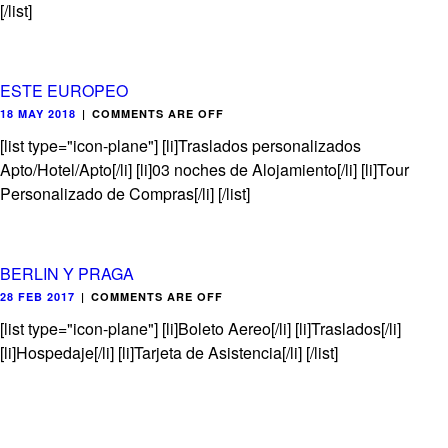
[/list]
ESTE EUROPEO
18 MAY 2018
|
COMMENTS ARE OFF
[list type="icon-plane"] [li]Traslados personalizados
Apto/Hotel/Apto[/li] [li]03 noches de Alojamiento[/li] [li]Tour
Personalizado de Compras[/li] [/list]
BERLIN Y PRAGA
28 FEB 2017
|
COMMENTS ARE OFF
[list type="icon-plane"] [li]Boleto Aereo[/li] [li]Traslados[/li]
[li]Hospedaje[/li] [li]Tarjeta de Asistencia[/li] [/list]