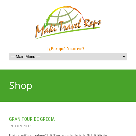
Llamanos al: 449-1281
|
¿Por qué Nosotros?
Shop
GRAN TOUR DE GRECIA
19 JUN 2018
[list type="icon-plane"] [li]Traslado de llegada[/li] [li]Visita