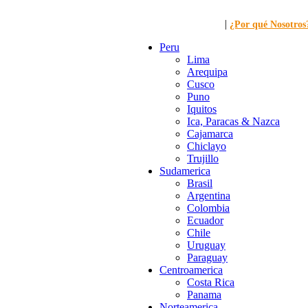
|
Llamanos al: 449-1281
¿Por qué Nosotros
Peru
Lima
Arequipa
Cusco
Puno
Iquitos
Ica, Paracas & Nazca
Cajamarca
Chiclayo
Trujillo
Sudamerica
Brasil
Argentina
Colombia
Ecuador
Chile
Uruguay
Paraguay
Centroamerica
Costa Rica
Panama
Norteamerica