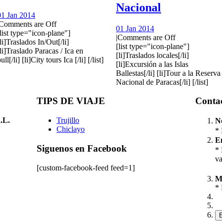
Nacional
01 Jan 2014
Comments are Off
01 Jan 2014
[list type="icon-plane"]
|
Comments are Off
li]Traslados In/Out[/li]
[list type="icon-plane"]
li]Traslado Paracas / Ica en
[li]Traslados locales[/li]
ull[/li] [li]City tours Ica [/li] [/list]
[li]Excursión a las Islas
Ballestas[/li] [li]Tour a la Reserva
Nacional de Paracas[/li] [/list]
TIPS DE VIAJE
Conta
.L.
Trujillo
N
Chiclayo
* 
E
Siguenos en Facebook
* 
va
[custom-facebook-feed feed=1]
M
* 