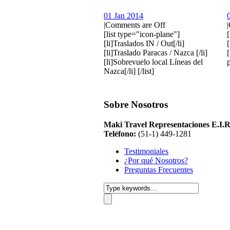
01 Jan 2014
|
Comments are Off
|
[list type="icon-plane"]
[li]Traslados IN / Out[/li]
[
[li]Traslado Paracas / Nazca [/li]
[
[li]Sobrevuelo local Líneas del
p
Nazca[/li] [/list]
Sobre Nosotros
Maki Travel Representaciones E.I.R
Teléfono:
(51-1) 449-1281
Testimoniales
¿Por qué Nosotros?
Preguntas Frecuentes