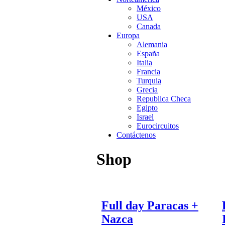
México
USA
Canada
Europa
Alemania
España
Italia
Francia
Turquia
Grecia
Republica Checa
Egipto
Israel
Eurocircuitos
Contáctenos
Shop
Full day Paracas +
Nazca