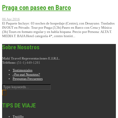
Praga con paseo en Barco
06 Apr 2016
El Paquete Incluye: 03 noches de hospedaje (Centro), con Desayuno. Traslados
IN/OUT en Privado. Tour por Praga (3,5h) Paseo en Barco con Cena y Música
(3h) Tours en formato regular y en habla hispana. Precio por Persona: ALTA T.
MEDIA T. BAJA Hotel categoría 4*, centro históri...
Sobre Nosotros
Maki Travel Representaciones E.I.R.L.
Teléfono:
(51-1) 449-1281
Testimoniales
¿Por qué Nosotros?
Preguntas Frecuentes
TIPS DE VIAJE
Trujillo