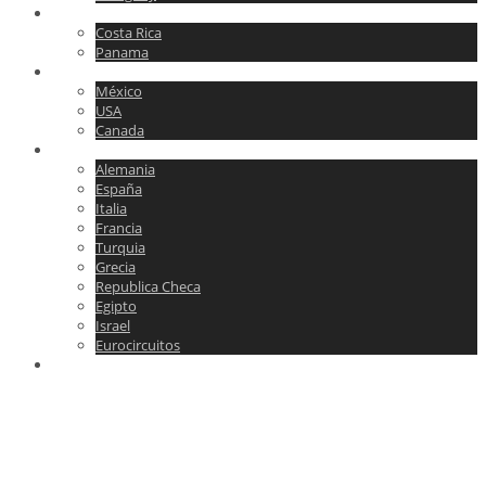
Centroamerica
Costa Rica
Panama
Norteamerica
México
USA
Canada
Europa
Alemania
España
Italia
Francia
Turquia
Grecia
Republica Checa
Egipto
Israel
Eurocircuitos
Contáctenos
Shop