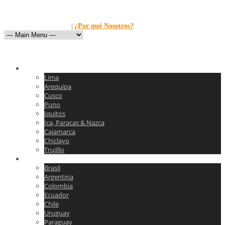
Llamanos al: 449-1281
|
¿Por qué Nosotros?
Peru
Lima
Arequipa
Cusco
Puno
Iquitos
Ica, Paracas & Nazca
Cajamarca
Chiclayo
Trujillo
Sudamerica
Brasil
Argentina
Colombia
Ecuador
Chile
Uruguay
Paraguay