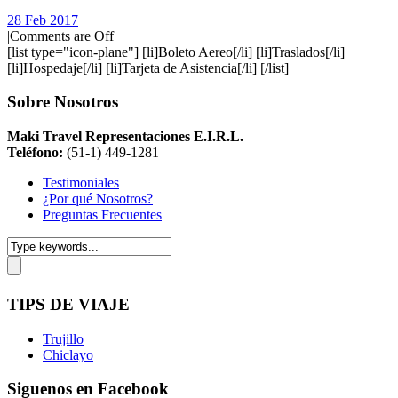
28 Feb 2017
|
Comments are Off
[list type="icon-plane"] [li]Boleto Aereo[/li] [li]Traslados[/li]
[li]Hospedaje[/li] [li]Tarjeta de Asistencia[/li] [/list]
Sobre Nosotros
Maki Travel Representaciones E.I.R.L.
Teléfono:
(51-1) 449-1281
Testimoniales
¿Por qué Nosotros?
Preguntas Frecuentes
TIPS DE VIAJE
Trujillo
Chiclayo
Siguenos en Facebook