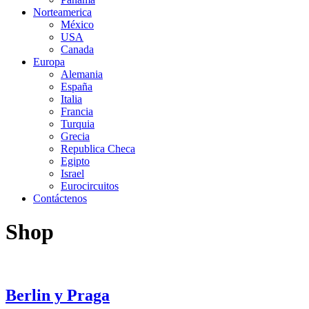
Norteamerica
México
USA
Canada
Europa
Alemania
España
Italia
Francia
Turquia
Grecia
Republica Checa
Egipto
Israel
Eurocircuitos
Contáctenos
Shop
Berlin y Praga