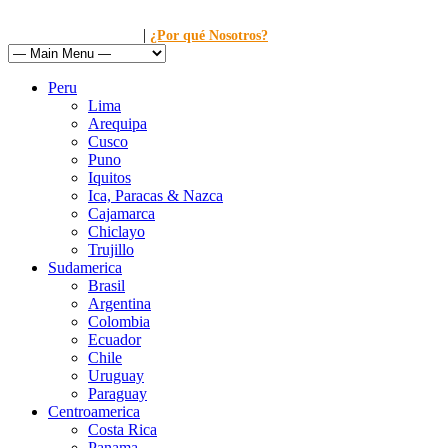
|
Llamanos al: 449-1281
¿Por qué Nosotros?
Peru
Lima
Arequipa
Cusco
Puno
Iquitos
Ica, Paracas & Nazca
Cajamarca
Chiclayo
Trujillo
Sudamerica
Brasil
Argentina
Colombia
Ecuador
Chile
Uruguay
Paraguay
Centroamerica
Costa Rica
Panama