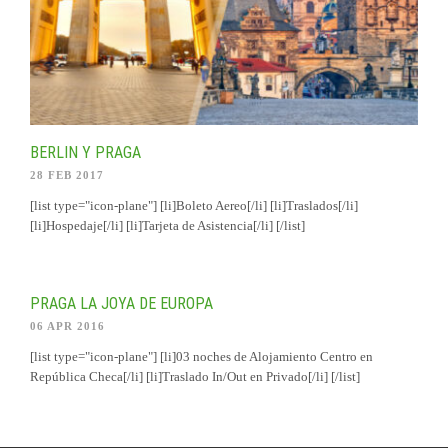
BERLIN Y PRAGA
28 FEB 2017
[list type="icon-plane"] [li]Boleto Aereo[/li] [li]Traslados[/li]
[li]Hospedaje[/li] [li]Tarjeta de Asistencia[/li] [/list]
PRAGA LA JOYA DE EUROPA
06 APR 2016
[list type="icon-plane"] [li]03 noches de Alojamiento Centro en
República Checa[/li] [li]Traslado In/Out en Privado[/li] [/list]