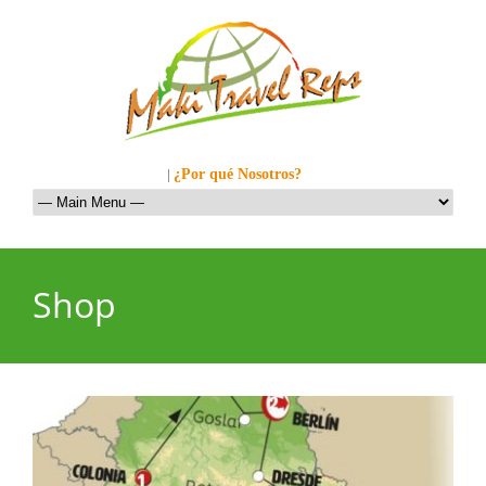
Llamanos al: 449-1281
|
¿Por qué Nosotros?
Shop