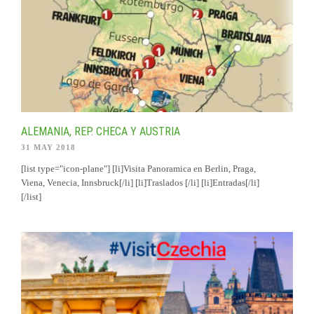
ALEMANIA, REP. CHECA Y AUSTRIA
31 MAY 2018
[list type="icon-plane"] [li]Visita Panoramica en Berlin, Praga,
Viena, Venecia, Innsbruck[/li] [li]Traslados [/li] [li]Entradas[/li]
[/list]