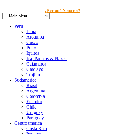
|
Llamanos al: 449-1281
¿Por qué Nosotros?
Peru
Lima
Arequipa
Cusco
Puno
Iquitos
Ica, Paracas & Nazca
Cajamarca
Chiclayo
Trujillo
Sudamerica
Brasil
Argentina
Colombia
Ecuador
Chile
Uruguay
Paraguay
Centroamerica
Costa Rica
Panama