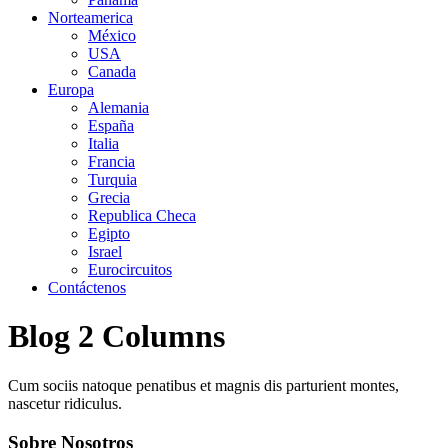
Norteamerica
México
USA
Canada
Europa
Alemania
España
Italia
Francia
Turquia
Grecia
Republica Checa
Egipto
Israel
Eurocircuitos
Contáctenos
Blog 2 Columns
Cum sociis natoque penatibus et magnis dis parturient montes,
nascetur ridiculus.
Sobre Nosotros