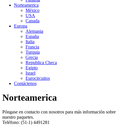
Norteamerica
México
USA
Canada
Europa
Alemania
España
Italia
Francia
Turquia
Grecia
Republica Checa
Egipto
Israel
Eurocircuitos
Contáctenos
Norteamerica
Póngase en contacto con nosotros para más información sobre
nuestro paquetes.
Teléfono: (51-1) 4491281