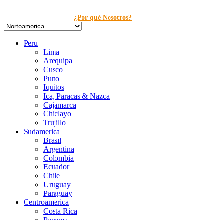
|
Llamanos al: 449-1281
¿Por qué Nosotros?
Peru
Lima
Arequipa
Cusco
Puno
Iquitos
Ica, Paracas & Nazca
Cajamarca
Chiclayo
Trujillo
Sudamerica
Brasil
Argentina
Colombia
Ecuador
Chile
Uruguay
Paraguay
Centroamerica
Costa Rica
Panama