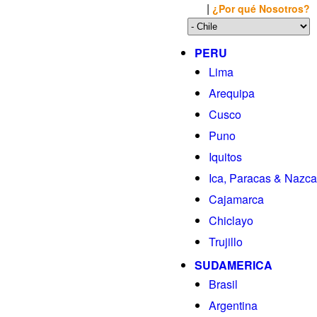
|
Llamanos al: 449-1281
¿Por qué Nosotros?
PERU
Lima
Arequipa
Cusco
Puno
Iquitos
Ica, Paracas & Nazca
Cajamarca
Chiclayo
Trujillo
SUDAMERICA
Brasil
Argentina