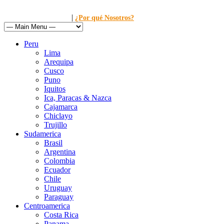
|
Llamanos al: 449-1281
¿Por qué Nosotros?
Peru
Lima
Arequipa
Cusco
Puno
Iquitos
Ica, Paracas & Nazca
Cajamarca
Chiclayo
Trujillo
Sudamerica
Brasil
Argentina
Colombia
Ecuador
Chile
Uruguay
Paraguay
Centroamerica
Costa Rica
Panama