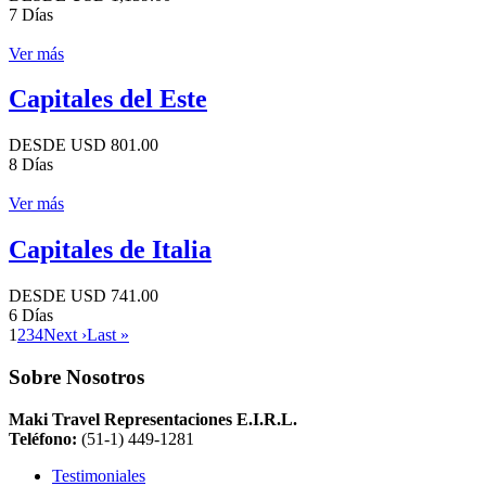
7 Días
Ver más
Capitales del Este
DESDE USD 801.00
8 Días
Ver más
Capitales de Italia
DESDE USD 741.00
6 Días
1
2
3
4
Next ›
Last »
Sobre Nosotros
Maki Travel Representaciones E.I.R.L.
Teléfono:
(51-1) 449-1281
Testimoniales