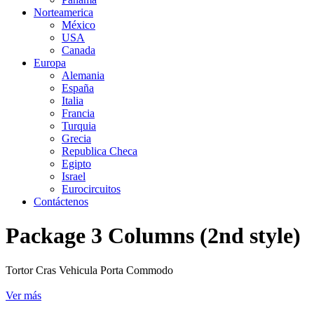
Norteamerica
México
USA
Canada
Europa
Alemania
España
Italia
Francia
Turquia
Grecia
Republica Checa
Egipto
Israel
Eurocircuitos
Contáctenos
Package 3 Columns (2nd style)
Tortor Cras Vehicula Porta Commodo
Ver más