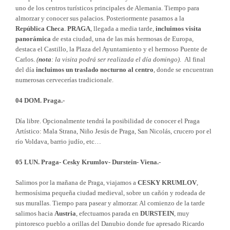
uno de los centros turísticos principales de Alemania. Tiempo para
almorzar y conocer sus palacios. Posteriormente pasamos a la
República Checa
.
PRAGA
, llegada a media tarde,
incluimos visita
panorámica
de esta ciudad, una de las más hermosas de Europa,
destaca el Castillo, la Plaza del Ayuntamiento y el hermoso Puente de
Carlos.
(
nota
: la visita podrá ser realizada el día domingo)
. Al final
del día
incluimos un traslado nocturno al centro
, donde se encuentran
numerosas cervecerías tradicionale.
04 DOM. Praga.-
Día libre. Opcionalmente tendrá la posibilidad de conocer el Praga
Artístico: Mala Strana, Niño Jesús de Praga, San Nicolás, crucero por el
río Voldava, barrio judío, etc…
05 LUN. Praga- Cesky Krumlov- Durstein- Viena.-
Salimos por la mañana de Praga, viajamos a
CESKY KRUMLOV
,
hermosísima pequeña ciudad medieval, sobre un cañón y rodeada de
sus murallas. Tiempo para pasear y almorzar. Al comienzo de la tarde
salimos hacia
Austria
, efectuamos parada en
DURSTEIN
, muy
pintoresco pueblo a orillas del Danubio donde fue apresado Ricardo