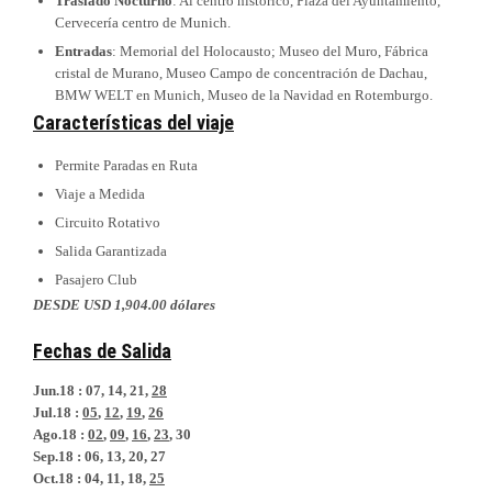
Traslado Nocturno
: Al centro histórico, Plaza del Ayuntamiento,
Cervecería centro de Munich.
Entradas
: Memorial del Holocausto; Museo del Muro, Fábrica
cristal de Murano, Museo Campo de concentración de Dachau,
BMW WELT en Munich, Museo de la Navidad en Rotemburgo.
Características del viaje
Permite Paradas en Ruta
Viaje a Medida
Circuito Rotativo
Salida Garantizada
Pasajero Club
DESDE USD 1,904.00 dólares
Fechas de Salida
Jun.18 :
07, 14, 21,
28
Jul.18 :
05
,
12
,
19
,
26
Ago.18 :
02
,
09
,
16
,
23
, 30
Sep.18 :
06, 13, 20, 27
Oct.18 :
04, 11, 18,
25