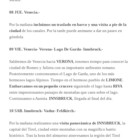
08 JUE. Venecia.-
Por la mañana
incluimos un traslado en barco y una visita a pie de la
ciudad
de los canales. Por la tarde puede animarse a dar un paseo en
góndola.
09 VIE. Venecia- Verona- Lago De Garda- Innsbruck.-
Saldremos de Venecia hacia
VERONA
, tenemos tiempo para conocer la
ciudad de Romeo y Julieta con su importante anfiteatro romano.
Posteriormente contorneamos el Lago de Garda, uno de los más
hermosos lagos Alpinos. Tiempo en el hermoso pueblo de
LIMONE
.
Embarcamos en un pequeño crucero
siguiendo el lago hasta
RIVA
entre impresionantes paisajes de montañas que caen sobre el lago.
Continuamos a Austria.
INNSBRUCK
, llegada al final del día.
10 SAB. Innsbruck- Vaduz- Feldkirch.-
Por la mañana realizamos una
visita panorámica de INNSBRUCK
, la
capital del Tirol, ciudad entre montañas con su magnífico barrio
histórico. Tras la hora del almuerzo atravesamos la región del Tirol