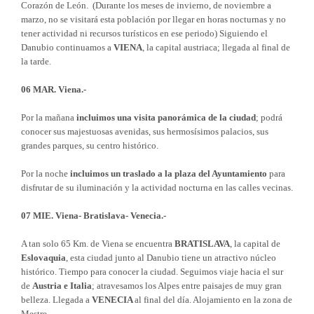
Corazón de León. (Durante los meses de invierno, de noviembre a
marzo, no se visitará esta población por llegar en horas nocturnas y no
tener actividad ni recursos turísticos en ese periodo) Siguiendo el
Danubio continuamos a
VIENA
, la capital austriaca; llegada al final de
la tarde.
06 MAR. Viena.-
Por la mañana
incluimos una visita panorámica de la ciudad
; podrá
conocer sus majestuosas avenidas, sus hermosísimos palacios, sus
grandes parques, su centro histórico.
Por la noche
incluimos un traslado a la plaza del Ayuntamiento
para
disfrutar de su iluminación y la actividad nocturna en las calles vecinas.
07 MIE. Viena- Bratislava- Venecia.-
A tan solo 65 Km. de Viena se encuentra
BRATISLAVA
, la capital de
Eslovaquia
, esta ciudad junto al Danubio tiene un atractivo núcleo
histórico. Tiempo para conocer la ciudad. Seguimos viaje hacia el sur
de
Austria e Italia
; atravesamos los Alpes entre paisajes de muy gran
belleza. Llegada a
VENECIA
al final del día. Alojamiento en la zona de
Mestre.