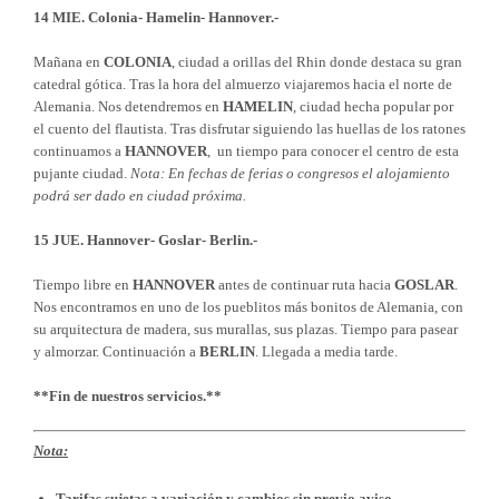
14 MIE. Colonia- Hamelin- Hannover.-
Mañana en
COLONIA
, ciudad a orillas del Rhin donde destaca su gran
catedral gótica. Tras la hora del almuerzo viajaremos hacia el norte de
Alemania. Nos detendremos en
HAMELIN
, ciudad hecha popular por
el cuento del flautista. Tras disfrutar siguiendo las huellas de los ratones
continuamos a
HANNOVER
, un tiempo para conocer el centro de esta
pujante ciudad.
Nota: En fechas de ferias o congresos el alojamiento
podrá ser dado en ciudad próxima.
15 JUE. Hannover- Goslar- Berlin.-
Tiempo libre en
HANNOVER
antes de continuar ruta hacia
GOSLAR
.
Nos encontramos en uno de los pueblitos más bonitos de Alemania, con
su arquitectura de madera, sus murallas, sus plazas. Tiempo para pasear
y almorzar. Continuación a
BERLIN
. Llegada a media tarde.
**Fin de nuestros servicios.**
Nota:
Tarifas sujetas a variación y cambios sin previo aviso