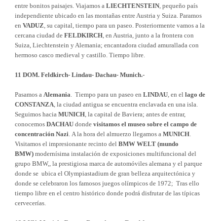
entre bonitos paisajes. Viajamos a
LIECHTENSTEIN
, pequeño país
independiente ubicado en las montañas entre Austria y Suiza. Paramos
en
VADUZ
, su capital, tiempo para un paseo. Posteriormente vamos a la
cercana ciudad de
FELDKIRCH
, en Austria, junto a la frontera con
Suiza, Liechtenstein y Alemania; encantadora ciudad amurallada con
hermoso casco medieval y castillo. Tiempo libre.
11 DOM. Feldkirch- Lindau- Dachau- Munich.-
Pasamos a
Alemania
. Tiempo para un paseo en
LINDAU
, en el
lago de
CONSTANZA
, la ciudad antigua se encuentra enclavada en una isla.
Seguimos hacia
MUNICH
, la capital de Baviera; antes de entrar,
conocemos
DACHAU
donde
visitamos el museo sobre el campo de
concentración Nazi
. A la hora del almuerzo llegamos a
MUNICH
.
Visitamos el impresionante recinto del
BMW WELT (mundo
BMW)
modernísima instalación de exposiciones multifuncional del
grupo BMW,, la prestigiosa marca de automóviles alemana y el parque
donde se ubica el Olympiastadium de gran belleza arquitectónica y
donde se celebraron los famosos juegos olímpicos de 1972; Tras ello
tiempo libre en el centro histórico donde podrá disfrutar de las típicas
cervecerías.