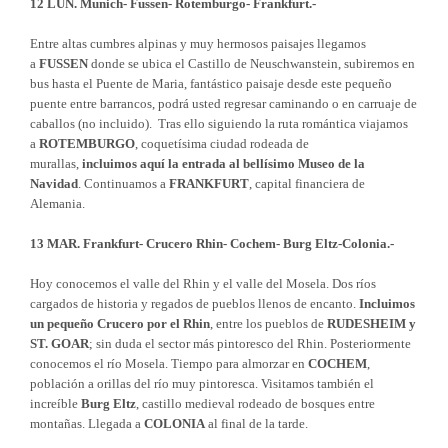
12 LUN. Munich- Fussen- Rotemburgo- Frankfurt.-
Entre altas cumbres alpinas y muy hermosos paisajes llegamos
a
FUSSEN
donde se ubica el Castillo de Neuschwanstein, subiremos en
bus hasta el Puente de Maria, fantástico paisaje desde este pequeño
puente entre barrancos, podrá usted regresar caminando o en carruaje de
caballos (no incluido). Tras ello siguiendo la ruta romántica viajamos
a
ROTEMBURGO
, coquetísima ciudad rodeada de
murallas,
incluimos aquí la entrada al bellísimo Museo de la
Navidad
. Continuamos a
FRANKFURT
, capital financiera de
Alemania.
13 MAR. Frankfurt- Crucero Rhin- Cochem- Burg Eltz-Colonia.-
Hoy conocemos el valle del Rhin y el valle del Mosela. Dos ríos
cargados de historia y regados de pueblos llenos de encanto.
Incluimos
un pequeño Crucero por el Rhin
, entre los pueblos de
RUDESHEIM y
ST. GOAR
; sin duda el sector más pintoresco del Rhin. Posteriormente
conocemos el río Mosela. Tiempo para almorzar en
COCHEM
,
población a orillas del río muy pintoresca. Visitamos también el
increíble
Burg Eltz
, castillo medieval rodeado de bosques entre
montañas. Llegada a
COLONIA
al final de la tarde.