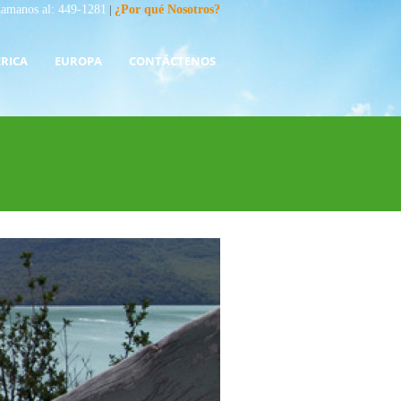
lamanos al: 449-1281
|
¿Por qué Nosotros?
RICA
EUROPA
CONTÁCTENOS