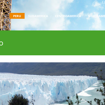
L
PERU
SUDAMERICA
CENTROAMERICA
NORTEAME
o