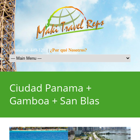
Llamanos al: 449-1281
|
¿Por qué Nosotros?
Ciudad Panama +
Gamboa + San Blas