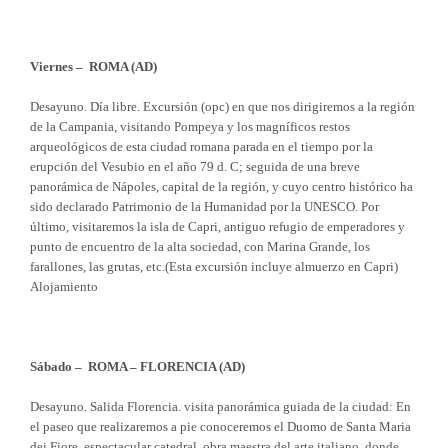
Viernes – ROMA (AD)
Desayuno. Día libre. Excursión (opc) en que nos dirigiremos a la región
de la Campania, visitando Pompeya y los magníficos restos
arqueológicos de esta ciudad romana parada en el tiempo por la
erupción del Vesubio en el año 79 d. C; seguida de una breve
panorámica de Nápoles, capital de la región, y cuyo centro histórico ha
sido declarado Patrimonio de la Humanidad por la UNESCO. Por
último, visitaremos la isla de Capri, antiguo refugio de emperadores y
punto de encuentro de la alta sociedad, con Marina Grande, los
farallones, las grutas, etc.(Esta excursión incluye almuerzo en Capri)
Alojamiento
Sábado – ROMA – FLORENCIA (AD)
Desayuno. Salida Florencia. visita panorámica guiada de la ciudad: En
el paseo que realizaremos a pie conoceremos el Duomo de Santa Maria
dei Fiore, espectacular catedral, obra maestra del arte italiano, donde