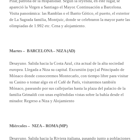
Pilar, patrona de la Hispanidad. Según la leyenda, en este lugar, se
apareció la Virgen a Santiago el Mayor. Continuación a Barcelona.
Visita panorámica: las Ramblas o el Barrio Gótico, el puerto, el exterior
de La Sagrada familia, Montjuic, donde se celebraron la mayor parte las
olimpiadas de 1.992 etc. Cena y alojamiento.
Martes – BARCELONA – NIZA (AD)
Desayuno. Salida hacia la Costa Azul, cita actual de la alta sociedad
europea. Llegada a Niza su capital. Excursión (opc) al Principado de
Mónaco donde conoceremos Montecarlo, con tiempo libre para visitar
su Casino o tomar algo en el Café de París, visitaremos también
Mónaco, paseando por sus callejuelas hasta la plaza del palacio de la
familia Grimaldi con unas espléndidas vistas sobre la bahía desde el
mirador. Regreso a Niza y Alojamiento
Miércoles – NIZA – ROMA (MP)
Desayuno. Salida hacia la Riviera italiana, pasando junto a poblaciones