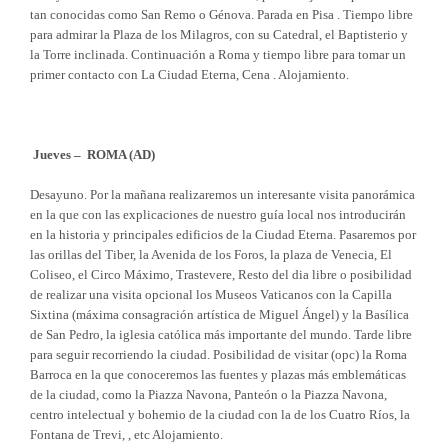
tan conocidas como San Remo o Génova. Parada en Pisa . Tiempo libre
para admirar la Plaza de los Milagros, con su Catedral, el Baptisterio y
la Torre inclinada. Continuación a Roma y tiempo libre para tomar un
primer contacto con La Ciudad Eterna, Cena . Alojamiento.
Jueves – ROMA (AD)
Desayuno. Por la mañana realizaremos un interesante visita panorámica
en la que con las explicaciones de nuestro guía local nos introducirán
en la historia y principales edificios de la Ciudad Eterna. Pasaremos por
las orillas del Tiber, la Avenida de los Foros, la plaza de Venecia, El
Coliseo, el Circo Máximo, Trastevere, Resto del dia libre o posibilidad
de realizar una visita opcional los Museos Vaticanos con la Capilla
Sixtina (máxima consagración artística de Miguel Ángel) y la Basílica
de San Pedro, la iglesia católica más importante del mundo. Tarde libre
para seguir recorriendo la ciudad. Posibilidad de visitar (opc) la Roma
Barroca en la que conoceremos las fuentes y plazas más emblemáticas
de la ciudad, como la Piazza Navona, Panteón o la Piazza Navona,
centro intelectual y bohemio de la ciudad con la de los Cuatro Ríos, la
Fontana de Trevi, , etc Alojamiento.