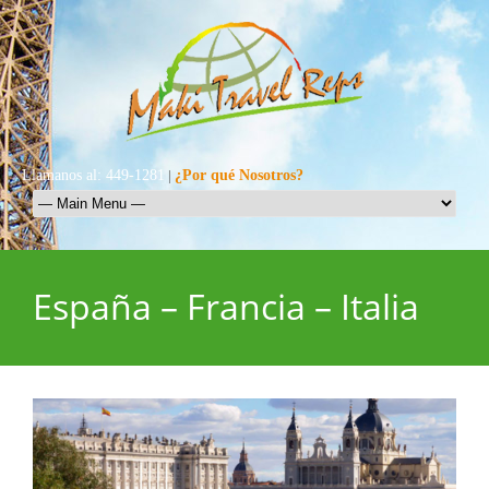
Llamanos al: 449-1281
|
¿Por qué Nosotros?
España – Francia – Italia