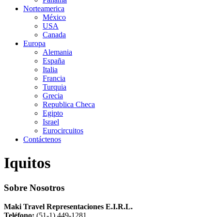
Norteamerica
México
USA
Canada
Europa
Alemania
España
Italia
Francia
Turquia
Grecia
Republica Checa
Egipto
Israel
Eurocircuitos
Contáctenos
Iquitos
Sobre Nosotros
Maki Travel Representaciones E.I.R.L.
Teléfono:
(51-1) 449-1281