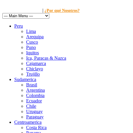
|
Llamanos al: 449-1281
¿Por qué Nosotros?
Peru
Lima
Arequipa
Cusco
Puno
Iquitos
Ica, Paracas & Nazca
Cajamarca
Chiclayo
Trujillo
Sudamerica
Brasil
Argentina
Colombia
Ecuador
Chile
Uruguay
Paraguay
Centroamerica
Costa Rica
Panama