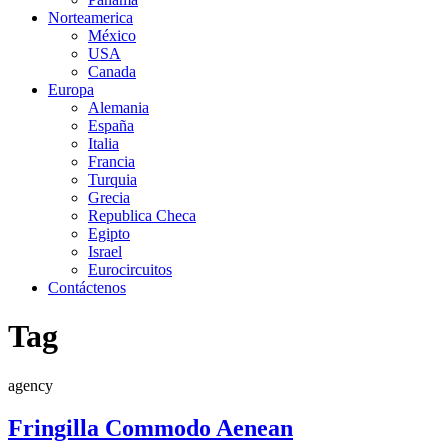
Norteamerica
México
USA
Canada
Europa
Alemania
España
Italia
Francia
Turquia
Grecia
Republica Checa
Egipto
Israel
Eurocircuitos
Contáctenos
Tag
agency
Fringilla Commodo Aenean