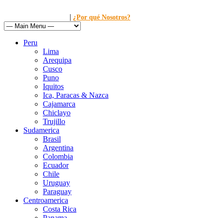
|
Llamanos al: 449-1281
¿Por qué Nosotros?
Peru
Lima
Arequipa
Cusco
Puno
Iquitos
Ica, Paracas & Nazca
Cajamarca
Chiclayo
Trujillo
Sudamerica
Brasil
Argentina
Colombia
Ecuador
Chile
Uruguay
Paraguay
Centroamerica
Costa Rica
Panama