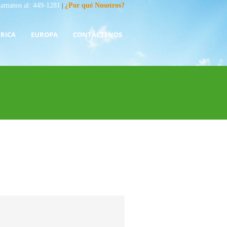
lamanos al: 449-1281
|
¿Por qué Nosotros?
RICA
EUROPA
CONTÁCTENOS