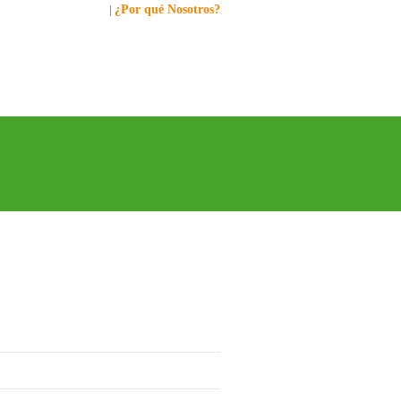
lamanos al: 449-1281
|
¿Por qué Nosotros?
RICA
EUROPA
CONTÁCTENOS