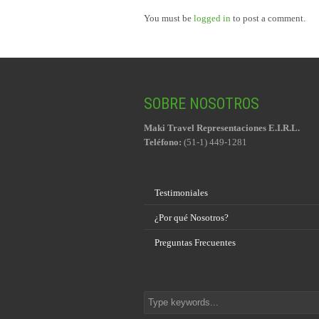
You must be
logged in
to post a comment.
SOBRE NOSOTROS
Maki Travel Representaciones E.I.R.L.
Teléfono:
(51-1) 449-1281
Testimoniales
¿Por qué Nosotros?
Preguntas Frecuentes