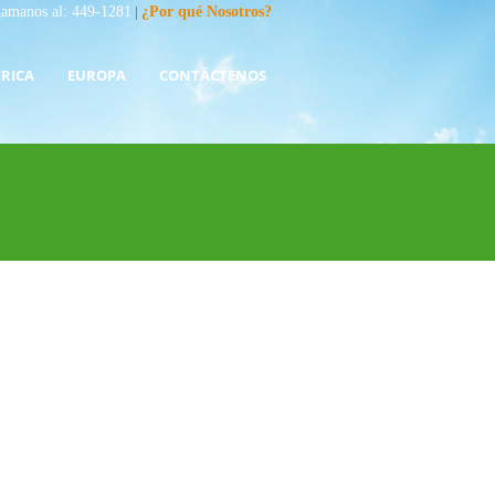
lamanos al: 449-1281
|
¿Por qué Nosotros?
RICA
EUROPA
CONTÁCTENOS