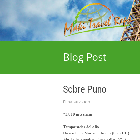
Blog Post
Sobre Puno
30 SEP 2013
*3,800 mts s.n.m
Temporadas del año
Diciembre a Marzo: Lluvias (0 a 21ºC)
Abril a Noviembre : Seco (-0 a 15ºC)